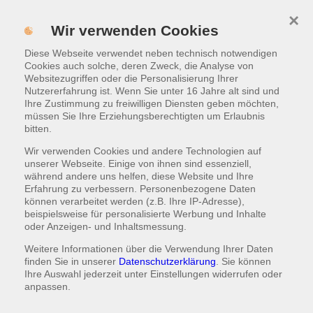
×
Menü
Wir verwenden Cookies
Diese Webseite verwendet neben technisch notwendigen
ONLINE BESTELLEN
Cookies auch solche, deren Zweck, die Analyse von
Websitezugriffen oder die Personalisierung Ihrer
Nutzererfahrung ist. Wenn Sie unter 16 Jahre alt sind und
IMPRESSUM / RECHTLICHE
Ihre Zustimmung zu freiwilligen Diensten geben möchten,
INFORMATIONEN
müssen Sie Ihre Erziehungsberechtigten um Erlaubnis
bitten.
Wir verwenden Cookies und andere Technologien auf
Bitte Postleitzahl eingeben
unserer Webseite. Einige von ihnen sind essenziell,
während andere uns helfen, diese Website und Ihre
Erfahrung zu verbessern. Personenbezogene Daten
können verarbeitet werden (z.B. Ihre IP-Adresse),
beispielsweise für personalisierte Werbung und Inhalte
oder Anzeigen- und Inhaltsmessung.
ONLINE BESTELLEN
Weitere Informationen über die Verwendung Ihrer Daten
finden Sie in unserer
Datenschutzerklärung
. Sie können
oder
Ihre Auswahl jederzeit unter
Einstellungen
widerrufen oder
anpassen.
ESSEN SELBST ABHOLEN