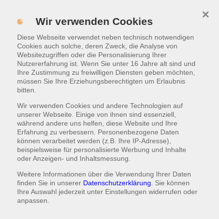
×
Menü
Wir verwenden Cookies
Diese Webseite verwendet neben technisch notwendigen
ONLINE BESTELLEN
Cookies auch solche, deren Zweck, die Analyse von
Websitezugriffen oder die Personalisierung Ihrer
Nutzererfahrung ist. Wenn Sie unter 16 Jahre alt sind und
HINWEISE ZUR
Ihre Zustimmung zu freiwilligen Diensten geben möchten,
DATENSCHUTZERKLÄRUNG
müssen Sie Ihre Erziehungsberechtigten um Erlaubnis
bitten.
Wir verwenden Cookies und andere Technologien auf
Bitte Postleitzahl eingeben
unserer Webseite. Einige von ihnen sind essenziell,
während andere uns helfen, diese Website und Ihre
Erfahrung zu verbessern. Personenbezogene Daten
können verarbeitet werden (z.B. Ihre IP-Adresse),
beispielsweise für personalisierte Werbung und Inhalte
oder Anzeigen- und Inhaltsmessung.
ONLINE BESTELLEN
Weitere Informationen über die Verwendung Ihrer Daten
finden Sie in unserer
Datenschutzerklärung
. Sie können
oder
Ihre Auswahl jederzeit unter
Einstellungen
widerrufen oder
anpassen.
ESSEN SELBST ABHOLEN