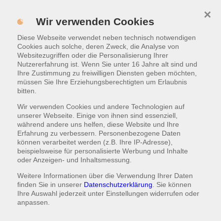
×
Menü
Wir verwenden Cookies
Diese Webseite verwendet neben technisch notwendigen
WARENKORB
|
1,50 €
Cookies auch solche, deren Zweck, die Analyse von
Websitezugriffen oder die Personalisierung Ihrer
Nutzererfahrung ist. Wenn Sie unter 16 Jahre alt sind und
INDISCHE SPEZIALITÄTEN
Ihre Zustimmung zu freiwilligen Diensten geben möchten,
müssen Sie Ihre Erziehungsberechtigten um Erlaubnis
Indische Hähnchen-Spezialitäten
bitten.
Alle Gerichte mit Reis oder Brot
(A1,F)
Wir verwenden Cookies und andere Technologien auf
und Salat.
unserer Webseite. Einige von ihnen sind essenziell,
während andere uns helfen, diese Website und Ihre
Erfahrung zu verbessern. Personenbezogene Daten
können verarbeitet werden (z.B. Ihre IP-Adresse),
beispielsweise für personalisierte Werbung und Inhalte
Butter Chicken
oder Anzeigen- und Inhaltsmessung.
Hähnchen in Tomaten-Curry-Cremesoße mit Butter
Weitere Informationen über die Verwendung Ihrer Daten
verfeinert
finden Sie in unserer
Datenschutzerklärung
. Sie können
Ihre Auswahl jederzeit unter
Einstellungen
widerrufen oder
anpassen.
LIEFERUNG
ABHOLUNG
16,50 €
13,30 €